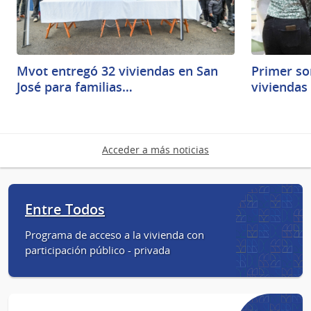
Mvot entregó 32 viviendas en San
Primer so
José para familias…
viviendas
Acceder a más noticias
Entre Todos
Programa de acceso a la vivienda con
participación público - privada