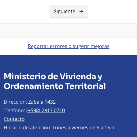
Siguiente
Siguiente
página
Reportar errores o sugerir mejoras
Ministerio de Vivienda y
Ordenamiento Territorial
Dirección:
Zabala 1432
Teléfono:
(+598) 2917 0710
Contacto
Horario de atención:
Lunes a viernes de 9 a 16 h.