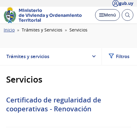
gub.uy
Ministerio
Abrir
Desplegar
Menú
de Vivienda y
Ordenamiento
busc
Territorial
Ruta
Inicio
Trámites y Servicios
Servicios
de
navegación
Trámites y servicios
Filtros
Servicios
Certificado de regularidad de
cooperativas - Renovación