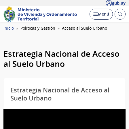
gub.uy
Ministerio
Abrir
Desplegar
Menú
de Vivienda y
Ordenamiento
busc
Territorial
Ruta
Inicio
Políticas y Gestión
Acceso al Suelo Urbano
de
navegación
Estrategia Nacional de Acceso
al Suelo Urbano
Estrategia Nacional de Acceso al
Suelo Urbano