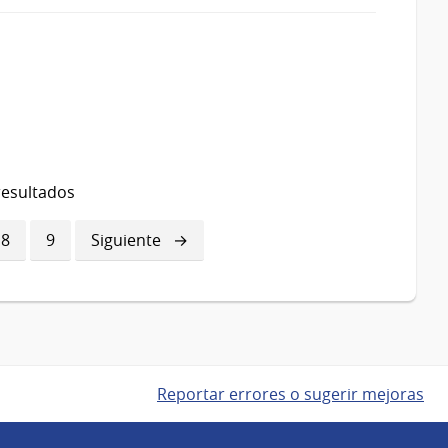
resultados
a
Página
8
Página
9
Siguiente
Siguiente
página
Reportar errores o sugerir mejoras