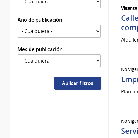
Vigente
Call
Año de publicación:
comp
Alquile
Mes de publicación:
No Vige
Empr
Plan Ju
No Vige
Serv