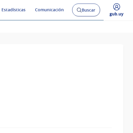
 Estadísticas
Comunicación
Buscar
Abrir
Desplegar
gub.uy
buscador
menú
y
de