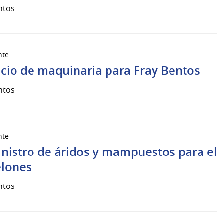
ntos
nte
icio de maquinaria para Fray Bentos
ntos
nte
nistro de áridos y mampuestos para el
lones
ntos