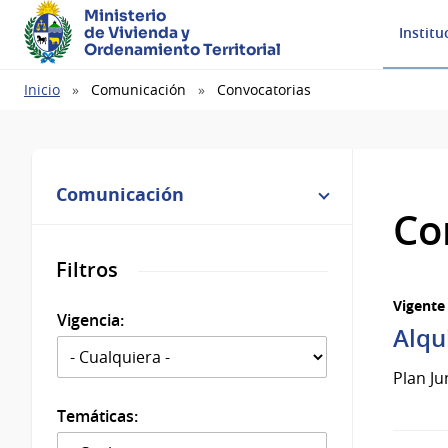
Ministerio
de Vivienda y
Institu
Ordenamiento Territorial
Ruta
Inicio
Comunicación
Convocatorias
de
navegación
Comunicación
Co
Filtros
Vigente
Vigencia:
Alqu
Plan Ju
Temáticas: