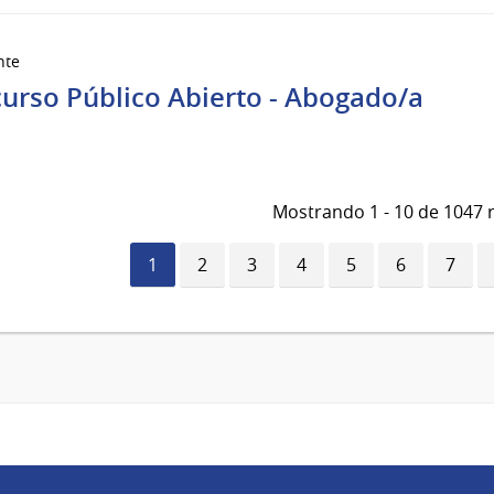
nte
urso Público Abierto - Abogado/a
Mostrando 1 - 10 de 1047 
Página
1
Página
2
Página
3
Página
4
Página
5
Página
6
Págin
7
actual