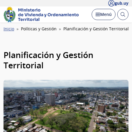
gub.uy
Ministerio
Abrir
Desplegar
Menú
de Vivienda y
Ordenamiento
busc
Territorial
Ruta
Inicio
Políticas y Gestión
Planificación y Gestión Territorial
de
navegación
Planificación y Gestión
Territorial