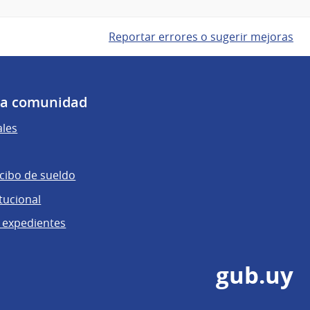
Reportar errores o sugerir mejoras
 la comunidad
ales
ecibo de sueldo
tucional
 expedientes
gub.uy