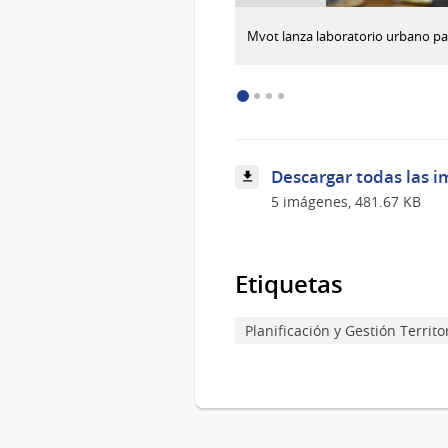
:
Descargar imagen
Mvot lanza laboratorio urbano pa
Mvot
lanza
laboratorio
urbano
para
reactivar
inmuebles
Descargar todas las i
vacíos
y
5 imágenes, 481.67 KB
degradados
Etiquetas
Planificación y Gestión Territor