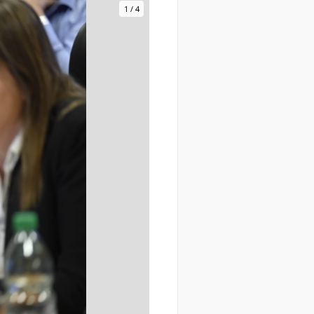
1
/
4