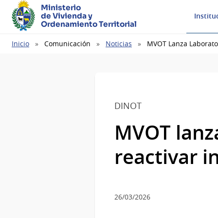
Ministerio
de Vivienda y
Institu
Ordenamiento Territorial
Ruta
Inicio
Comunicación
Noticias
MVOT Lanza Laborator
de
navegación
DINOT
MVOT lanza
reactivar 
26/03/2026