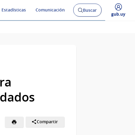
 Estadísticas
Comunicación
Buscar
Abrir
Desplegar
gub.uy
buscador
menú
y
de
ra
adados
Compartir