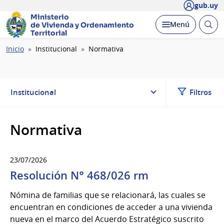
gub.uy
Ministerio
Abrir
Desplegar
Menú
de Vivienda y
Ordenamiento
busc
Territorial
Ruta
Inicio
Institucional
Normativa
de
navegación
Institucional
Filtros
Normativa
23/07/2026
Resolución N° 468/026 rm
Nómina de familias que se relacionará, las cuales se
encuentran en condiciones de acceder a una vivienda
nueva en el marco del Acuerdo Estratégico suscrito