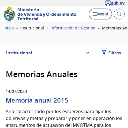
gub.uy
Ministerio
Abrir
Desplegar
Menú
de Vivienda y
Ordenamiento
busc
Territorial
Ruta
Inicio
Institucional
Información de Gestión
Memorias An
de
navegación
Institucional
Filtros
Memorias Anuales
14/07/2020
Memoria anual 2015
Año caracterizado por los esfuerzos para fijar los
objetivos y metas y preparar y poner en operación los
instrumentos de actuación del MVOTMA para los