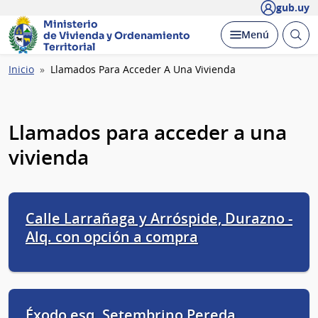
gub.uy
Ministerio
Abrir
Desplegar
Menú
de Vivienda y
Ordenamiento
busc
Territorial
Ruta
Inicio
Llamados Para Acceder A Una Vivienda
de
navegación
Llamados para acceder a una
vivienda
Calle Larrañaga y Arróspide, Durazno -
Alq. con opción a compra
Éxodo esq. Setembrino Pereda,