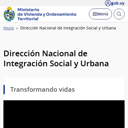
gub.uy
Ministerio
Abrir
Desplegar
Menú
de Vivienda y
Ordenamiento
busc
Territorial
Ruta
Inicio
Dirección Nacional de Integración Social y Urbana
de
navegación
Dirección Nacional de
Integración Social y Urbana
Transformando vidas