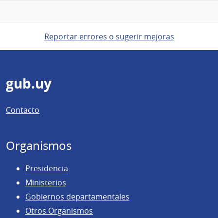
Reportar errores o sugerir mejoras
Pie
gub.uy
de
Contacto
página
Organismos
Presidencia
Ministerios
Gobiernos departamentales
Otros Organismos