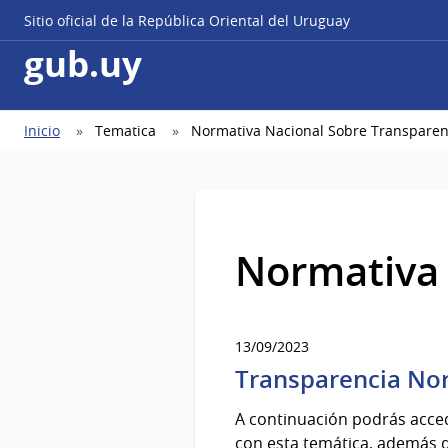
Sitio oficial de la República Oriental del Uruguay
gub.uy
Ruta
Inicio
Tematica
Normativa Nacional Sobre Transparen
de
navegación
Normativa 
13/09/2023
Transparencia No
A continuación podrás acced
con esta temática, además d