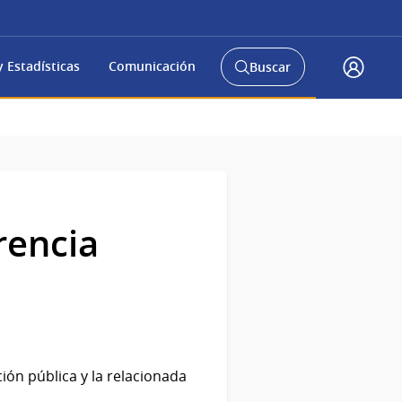
 Estadísticas
Comunicación
Buscar
Abrir
Accede
buscador
a
y
gub.uy
rencia
ión pública y la relacionada