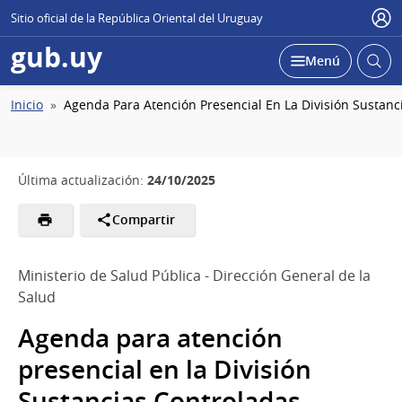
Sitio oficial de la República Oriental del Uruguay
Usu
gub.uy
Abrir
Desplegar
Menú
busc
Ruta
Inicio
Agenda Para Atención Presencial En La División Sustanc
de
navegación
24/10/2025
Última actualización:
Compartir
Ministerio de Salud Pública - Dirección General de la
Salud
Agenda para atención
presencial en la División
Sustancias Controladas