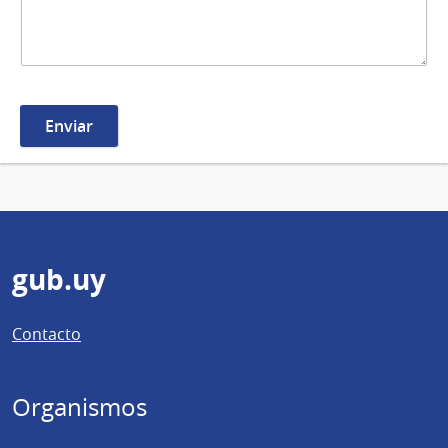
Pie
gub.uy
de
Contacto
página
Organismos