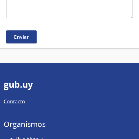
Pie
gub.uy
de
Contacto
página
Organismos
Presidencia