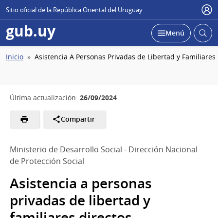
Sitio oficial de la República Oriental del Uruguay
Usu
gub.uy
Abrir
Desplegar
Menú
busc
Ruta
Inicio
Asistencia A Personas Privadas de Libertad y Familiares
de
navegación
26/09/2024
Última actualización:
Compartir
Ministerio de Desarrollo Social - Dirección Nacional
de Protección Social
Asistencia a personas
privadas de libertad y
familiares directos