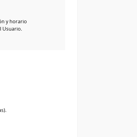
ón y horario
l Usuario.
s).