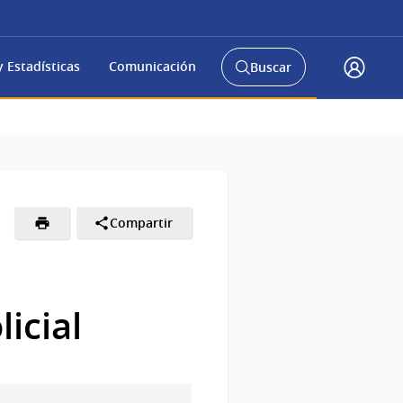
 Estadísticas
Comunicación
Buscar
Abrir
Acceso
buscador
Gub.u
y
Compartir
icial