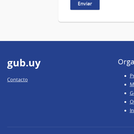
Pie
gub.uy
Orga
de
P
Contacto
página
M
G
O
In