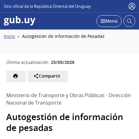
Sitio oficial de la República Oriental del Uruguay
Usu
gub.uy
Abrir
Desplegar
Menú
busc
Ruta
Inicio
Autogestión de Información de Pesadas
de
navegación
25/05/2026
Última actualización:
Compartir
Ministerio de Transporte y Obras Públicas - Dirección
Nacional de Transporte
Autogestión de información
de pesadas