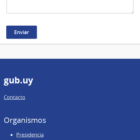
Pie
gub.uy
de
Contacto
página
Organismos
Presidencia