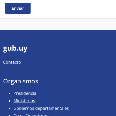
Pie
gub.uy
de
Contacto
página
Organismos
Presidencia
Ministerios
Gobiernos departamentales
Otros Organismos