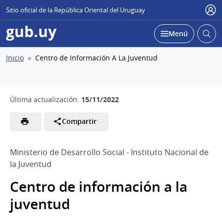
Sitio oficial de la República Oriental del Uruguay
Usu
gub.uy
Abrir
Desplegar
Menú
busc
Ruta
Inicio
Centro de Información A La Juventud
de
navegación
15/11/2022
Última actualización:
Compartir
Ministerio de Desarrollo Social - Instituto Nacional de
la Juventud
Centro de información a la
juventud