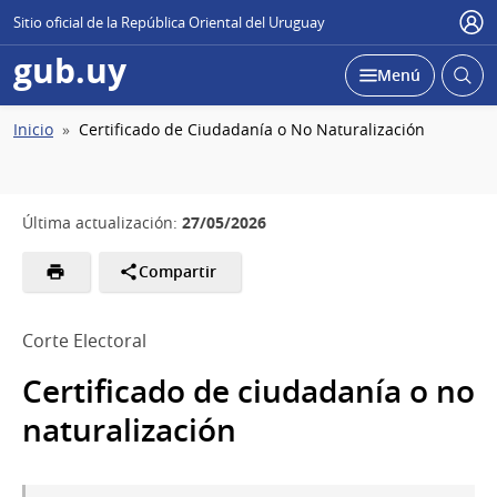
Sitio oficial de la República Oriental del Uruguay
Usu
gub.uy
Abrir
Desplegar
Menú
busc
Ruta
Inicio
Certificado de Ciudadanía o No Naturalización
de
navegación
27/05/2026
Última actualización:
Compartir
Corte Electoral
Certificado de ciudadanía o no
naturalización