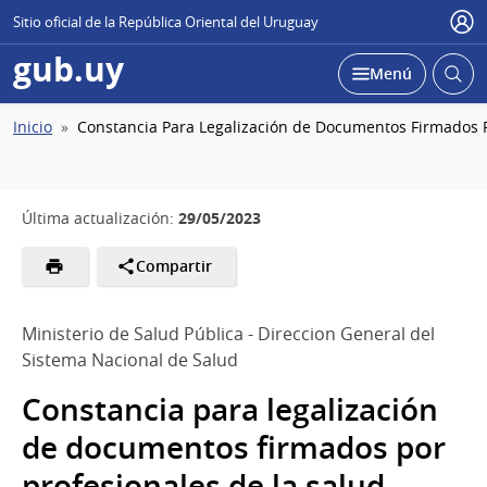
Sitio oficial de la República Oriental del Uruguay
Usu
gub.uy
Abrir
Desplegar
Menú
busc
Ruta
Inicio
Constancia Para Legalización de Documentos Firmados Po
de
navegación
29/05/2023
Última actualización:
Compartir
Ministerio de Salud Pública - Direccion General del
Sistema Nacional de Salud
Constancia para legalización
de documentos firmados por
profesionales de la salud