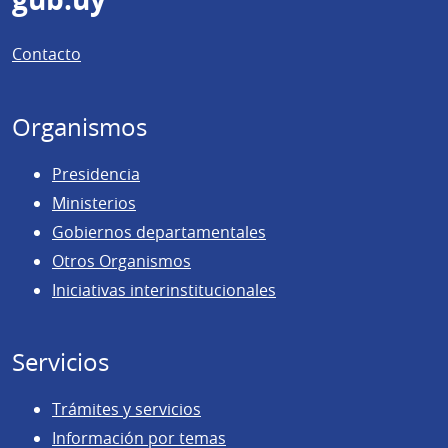
Pie
gub.uy
de
Contacto
página
Organismos
Presidencia
Ministerios
Gobiernos departamentales
Otros Organismos
Iniciativas interinstitucionales
Servicios
Trámites y servicios
Información por temas