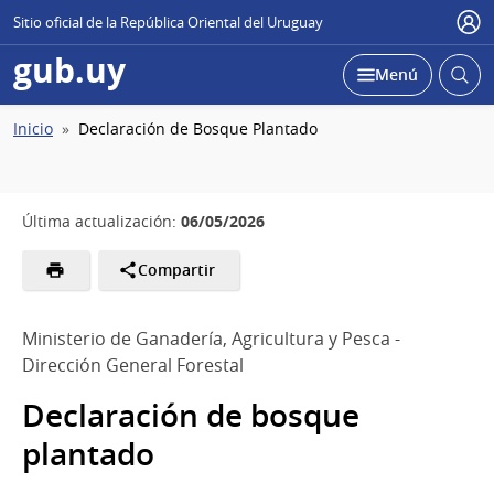
Sitio oficial de la República Oriental del Uruguay
Usu
gub.uy
Abrir
Desplegar
Menú
busc
Ruta
Inicio
Declaración de Bosque Plantado
de
navegación
06/05/2026
Última actualización:
Compartir
Ministerio de Ganadería, Agricultura y Pesca -
Dirección General Forestal
Declaración de bosque
plantado