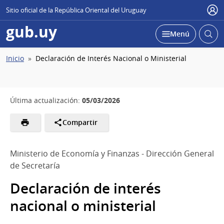
Sitio oficial de la República Oriental del Uruguay
Usu
gub.uy
Abrir
Desplegar
Menú
busc
Ruta
Inicio
Declaración de Interés Nacional o Ministerial
de
navegación
05/03/2026
Última actualización:
Compartir
Ministerio de Economía y Finanzas - Dirección General
de Secretaría
Declaración de interés
nacional o ministerial