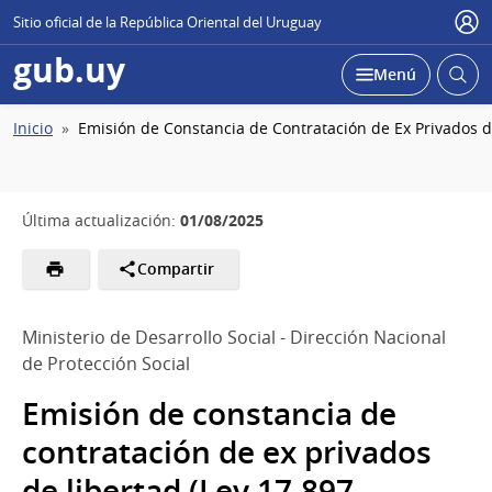
Sitio oficial de la República Oriental del Uruguay
Usu
gub.uy
Abrir
Desplegar
Menú
busc
Ruta
Inicio
Emisión de Constancia de Contratación de Ex Privados de
de
navegación
01/08/2025
Última actualización:
Compartir
Ministerio de Desarrollo Social - Dirección Nacional
de Protección Social
Emisión de constancia de
contratación de ex privados
de libertad (Ley 17.897