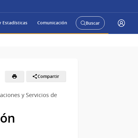
 Estadísticas
Comunicación
Buscar
Abrir
Acceso
buscador
Gub.u
y
Compartir
aciones y Servicios de
ión