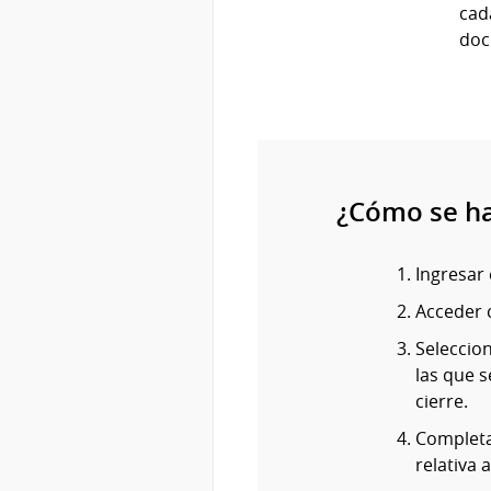
cad
doc
¿Cómo se h
Ingresar 
Acceder c
Seleccion
las que 
cierre.
Completa
relativa 