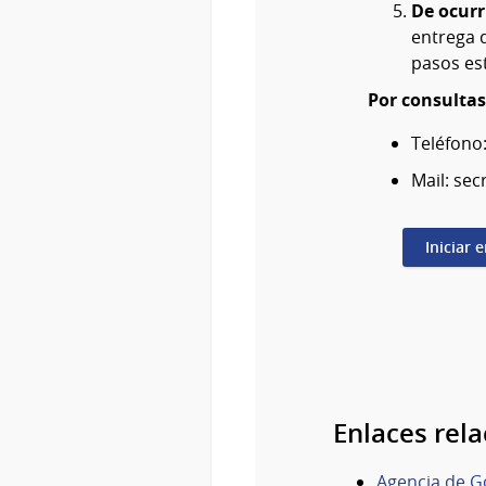
De ocurr
entrega d
pasos est
Por consultas
Teléfono
Mail: se
Iniciar 
Enlaces rel
Agencia de G