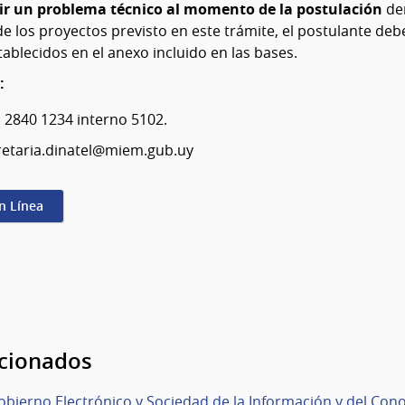
ir un problema técnico al momento de la postulación
de
e los proyectos previsto en este trámite, el postulante deb
ablecidos en el anexo incluido en las bases.
:
: 2840 1234 interno 5102.
cretaria.dinatel@miem.gub.uy
en Línea
acionados
obierno Electrónico y Sociedad de la Información y del Con