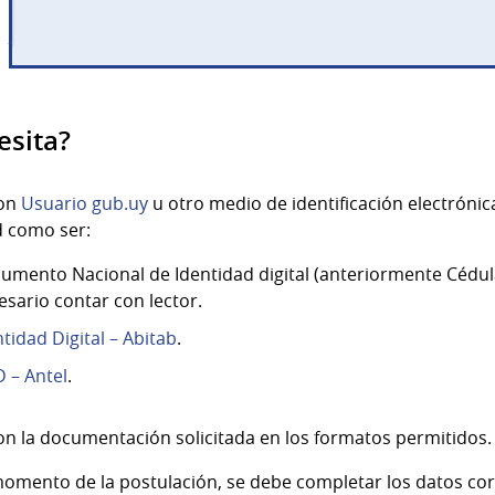
esita?
con
Usuario gub.uy
u otro medio de identificación electróni
d como ser:
umento Nacional de Identidad digital (anteriormente Cédula
esario contar con lector.
ntidad Digital – Abitab
.
D – Antel
.
on la documentación solicitada en los formatos permitidos.
momento de la postulación, se debe completar los datos co