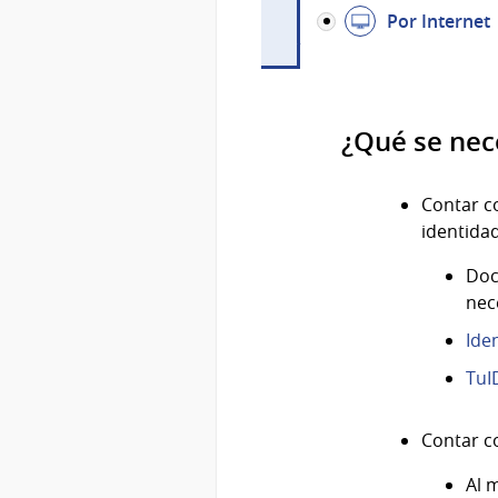
Por Internet
¿Qué se nec
Contar 
identida
Doc
nec
Ide
TuI
Contar c
Al 