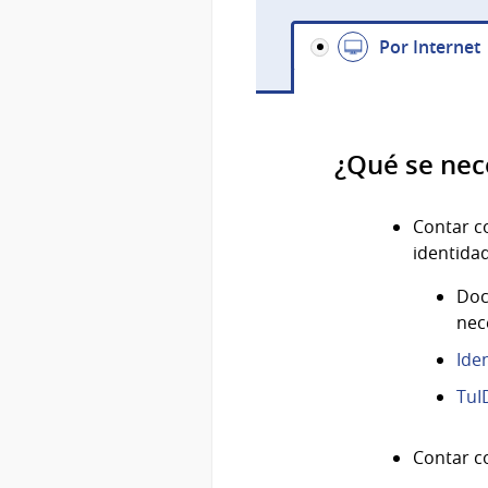
Por Internet
¿Qué se nec
Contar 
identida
Doc
nec
Ide
TuI
Contar c