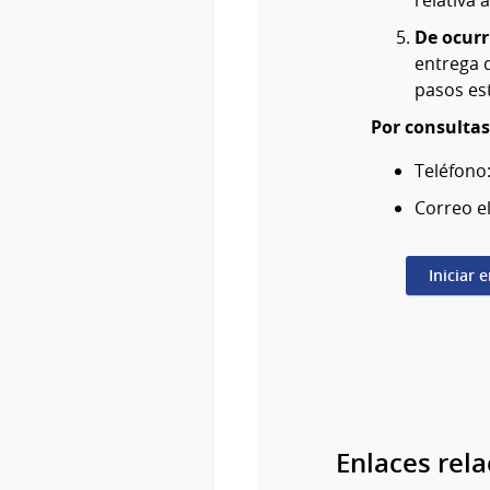
relativa 
De ocurr
entrega d
pasos est
Por consultas
Teléfono
Correo e
Iniciar 
Enlaces rel