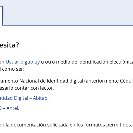
esita?
con
Usuario gub.uy
u otro medio de identificación electróni
d como ser:
umento Nacional de Identidad digital (anteriormente Cédula
esario contar con lector.
ntidad Digital – Abitab
.
D – Antel
.
on la documentación solicitada en los formatos permitidos.