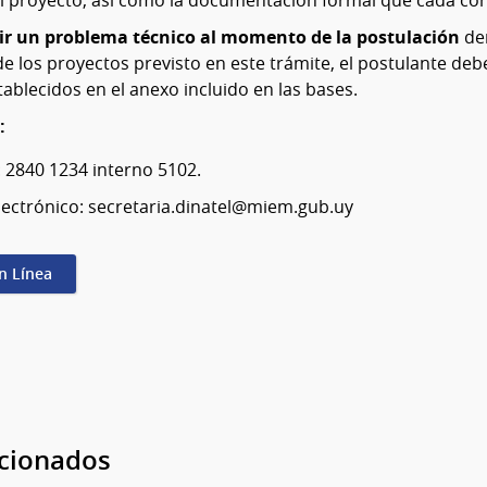
al proyecto, así como la documentación formal que cada conv
ir un problema técnico al momento de la postulación
de
e los proyectos previsto en este trámite, el postulante deb
ablecidos en el anexo incluido en las bases.
:
: 2840 1234 interno 5102.
lectrónico: secretaria.dinatel@miem.gub.uy
en Línea
acionados