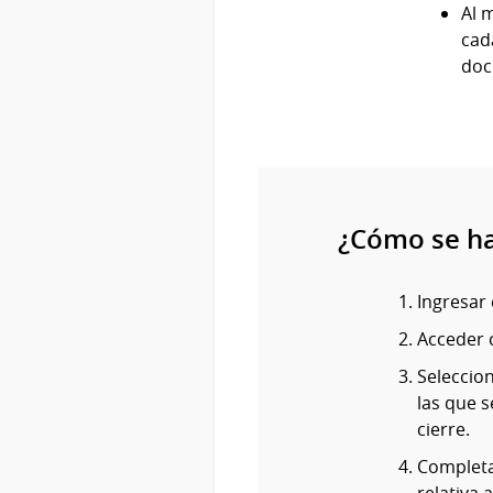
Al 
cad
doc
¿Cómo se h
Ingresar 
Acceder c
Seleccion
las que 
cierre.
Completa