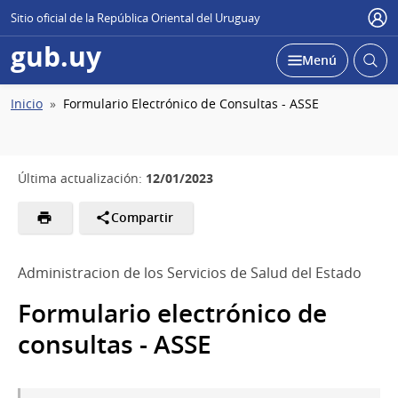
Sitio oficial de la República Oriental del Uruguay
Usu
gub.uy
Abrir
Desplegar
Menú
busc
Ruta
Inicio
Formulario Electrónico de Consultas - ASSE
de
navegación
12/01/2023
Última actualización:
Compartir
Administracion de los Servicios de Salud del Estado
Formulario electrónico de
consultas - ASSE