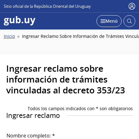
Sitio oficial de la República Oriental del Uruguay
Usu
gub.uy
Abrir
Desplegar
Menú
busc
Ruta
Inicio
Ingresar Reclamo Sobre Información de Trámites Vincul
de
navegación
Ingresar reclamo sobre
información de trámites
vinculadas al decreto 353/23
Todos los campos indicados con * son obligatorios
Ingresar reclamo
Nombre completo: *