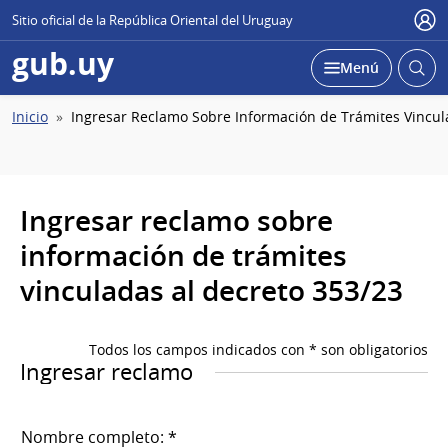
Sitio oficial de la República Oriental del Uruguay
Usu
gub.uy
Abrir
Desplegar
Menú
busc
Ruta
Inicio
Ingresar Reclamo Sobre Información de Trámites Vincul
de
navegación
Ingresar reclamo sobre
información de trámites
vinculadas al decreto 353/23
Todos los campos indicados con * son obligatorios
Ingresar reclamo
Nombre completo: *