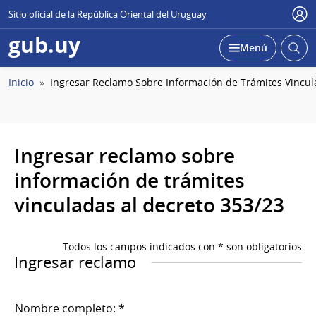
Sitio oficial de la República Oriental del Uruguay
Usu
gub.uy
Abrir
Desplegar
Menú
busc
Ruta
Inicio
Ingresar Reclamo Sobre Información de Trámites Vincul
de
navegación
Ingresar reclamo sobre
información de trámites
vinculadas al decreto 353/23
Todos los campos indicados con * son obligatorios
Ingresar reclamo
Nombre completo: *