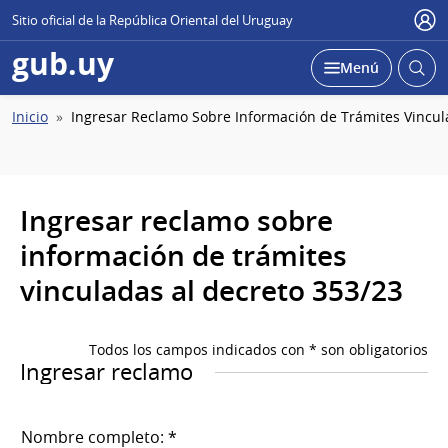
Sitio oficial de la República Oriental del Uruguay
Usu
gub.uy
Abrir
Desplegar
Menú
busc
Ruta
Inicio
Ingresar Reclamo Sobre Información de Trámites Vincul
de
navegación
Ingresar reclamo sobre
información de trámites
vinculadas al decreto 353/23
Todos los campos indicados con * son obligatorios
Ingresar reclamo
Nombre completo: *