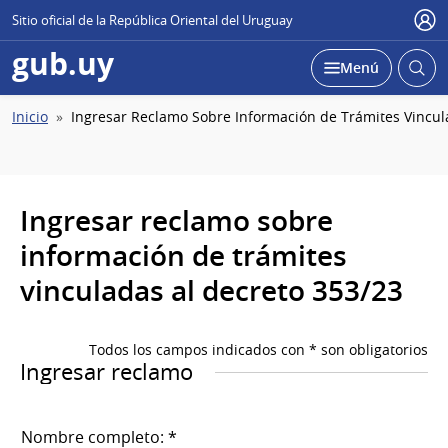
Sitio oficial de la República Oriental del Uruguay
Usu
gub.uy
Abrir
Desplegar
Menú
busc
Ruta
Inicio
Ingresar Reclamo Sobre Información de Trámites Vincul
de
navegación
Ingresar reclamo sobre
información de trámites
vinculadas al decreto 353/23
Todos los campos indicados con * son obligatorios
Ingresar reclamo
Nombre completo: *