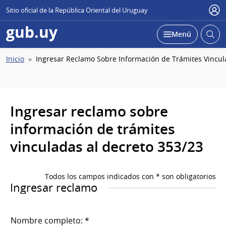
Sitio oficial de la República Oriental del Uruguay
Usu
gub.uy
Abrir
Desplegar
Menú
busc
Ruta
Inicio
Ingresar Reclamo Sobre Información de Trámites Vincul
de
navegación
Ingresar reclamo sobre
información de trámites
vinculadas al decreto 353/23
Todos los campos indicados con * son obligatorios
Ingresar reclamo
Nombre completo: *