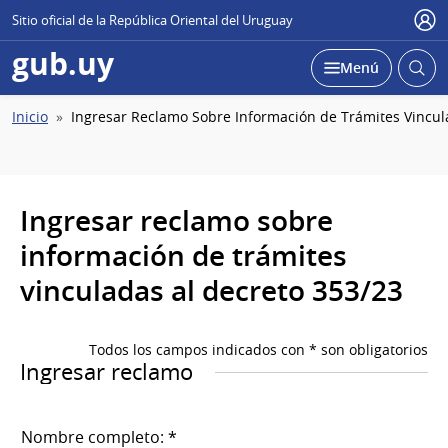
Sitio oficial de la República Oriental del Uruguay
Usu
gub.uy
Abrir
Desplegar
Menú
busc
Ruta
Inicio
Ingresar Reclamo Sobre Información de Trámites Vincul
de
navegación
Ingresar reclamo sobre
información de trámites
vinculadas al decreto 353/23
Todos los campos indicados con * son obligatorios
Ingresar reclamo
Nombre completo: *