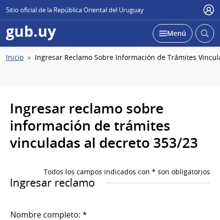
Sitio oficial de la República Oriental del Uruguay
Usu
gub.uy
Abrir
Desplegar
Menú
busc
Ruta
Inicio
Ingresar Reclamo Sobre Información de Trámites Vincul
de
navegación
Ingresar reclamo sobre
información de trámites
vinculadas al decreto 353/23
Todos los campos indicados con * son obligatorios
Ingresar reclamo
Nombre completo: *