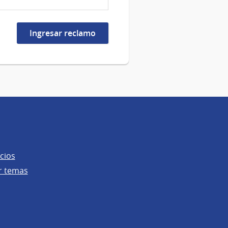
cios
r temas