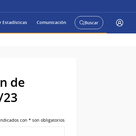
 Estadísticas
Comunicación
Buscar
Abrir
Acceso
buscador
Gub.u
y
ón de
/23
ndicados con * son obligatorios