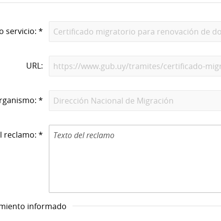
o servicio: *
URL:
rganismo: *
l reclamo: *
imiento informado