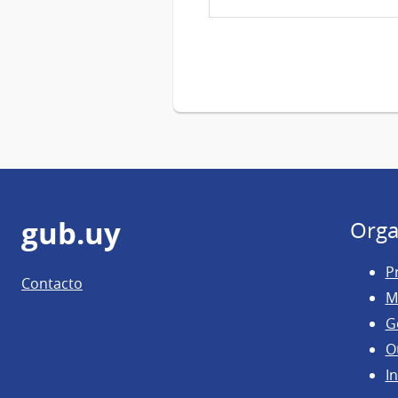
Pie
gub.uy
Orga
de
P
Contacto
página
M
G
O
In