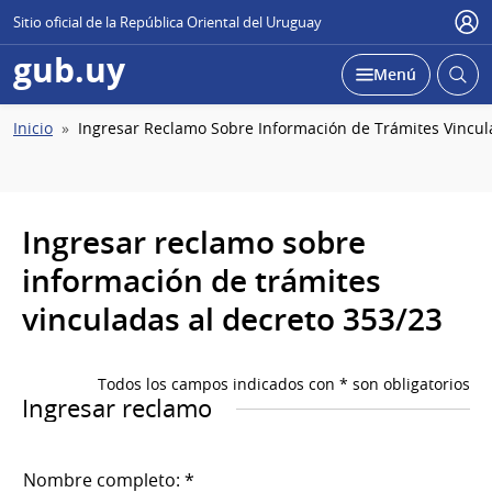
Sitio oficial de la República Oriental del Uruguay
Usu
gub.uy
Abrir
Desplegar
Menú
busc
Ruta
Inicio
Ingresar Reclamo Sobre Información de Trámites Vincul
de
navegación
Ingresar reclamo sobre
información de trámites
vinculadas al decreto 353/23
Todos los campos indicados con * son obligatorios
Ingresar reclamo
Nombre completo: *