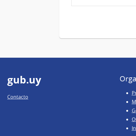
Pie
gub.uy
Orga
de
P
Contacto
página
M
G
O
In