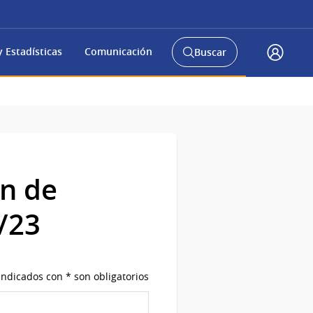
 Estadísticas
Comunicación
Buscar
Abrir
Acceso
buscador
Gub.u
y
ón de
/23
ndicados con * son obligatorios