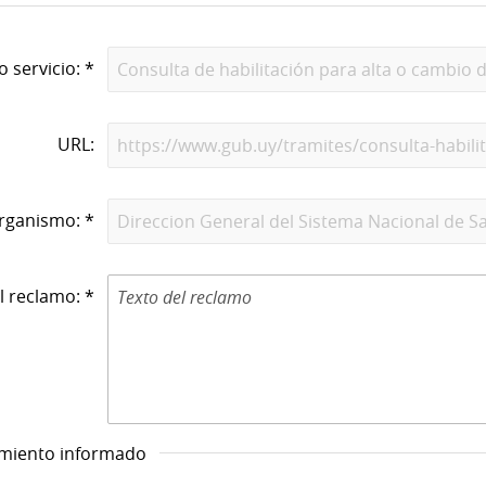
o servicio: *
URL:
rganismo: *
l reclamo: *
imiento informado