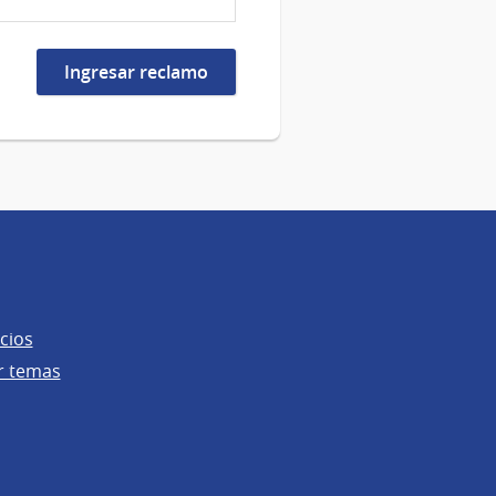
cios
r temas