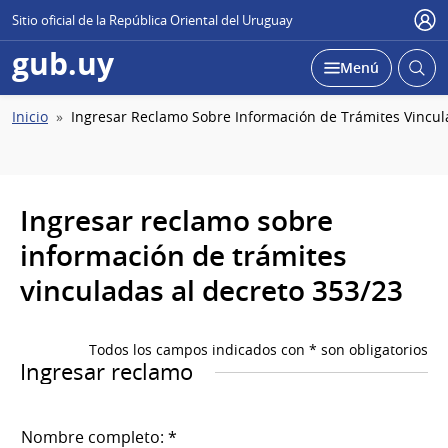
Sitio oficial de la República Oriental del Uruguay
Usu
gub.uy
Abrir
Desplegar
Menú
busc
Ruta
Inicio
Ingresar Reclamo Sobre Información de Trámites Vincul
de
navegación
Ingresar reclamo sobre
información de trámites
vinculadas al decreto 353/23
Todos los campos indicados con * son obligatorios
Ingresar reclamo
Nombre completo: *