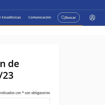
 Estadísticas
Comunicación
Buscar
Abrir
Acceso
buscador
Gub.u
y
ón de
/23
ndicados con * son obligatorios