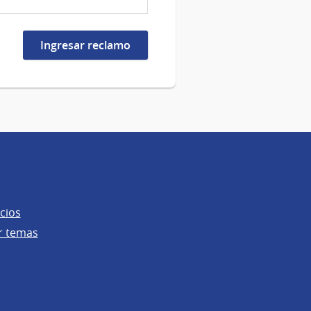
cios
r temas