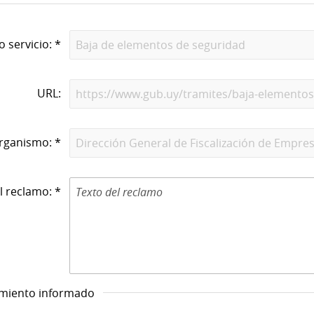
o servicio: *
URL:
rganismo: *
l reclamo: *
imiento informado