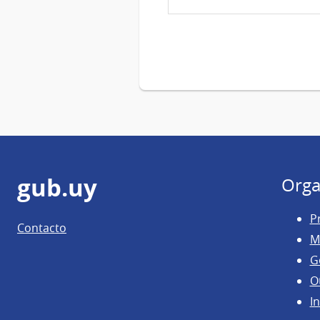
Pie
gub.uy
Orga
de
P
Contacto
página
M
G
O
In