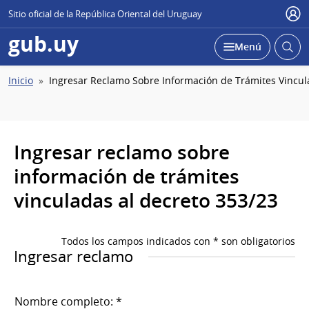
Sitio oficial de la República Oriental del Uruguay
Usu
gub.uy
Abrir
Desplegar
Menú
busc
Ruta
Inicio
Ingresar Reclamo Sobre Información de Trámites Vincul
de
navegación
Ingresar reclamo sobre
información de trámites
vinculadas al decreto 353/23
Todos los campos indicados con * son obligatorios
Ingresar reclamo
Nombre completo: *