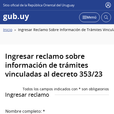
Sitio oficial de la República Oriental del Uruguay
Usu
gub.uy
Abrir
Desplegar
Menú
busc
Ruta
Inicio
Ingresar Reclamo Sobre Información de Trámites Vincul
de
navegación
Ingresar reclamo sobre
información de trámites
vinculadas al decreto 353/23
Todos los campos indicados con * son obligatorios
Ingresar reclamo
Nombre completo: *