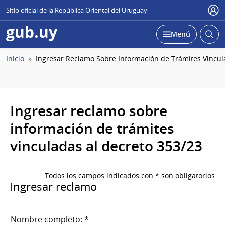
Sitio oficial de la República Oriental del Uruguay
Usu
gub.uy
Abrir
Desplegar
Menú
busc
Ruta
Inicio
Ingresar Reclamo Sobre Información de Trámites Vincul
de
navegación
Ingresar reclamo sobre
información de trámites
vinculadas al decreto 353/23
Todos los campos indicados con * son obligatorios
Ingresar reclamo
Nombre completo: *