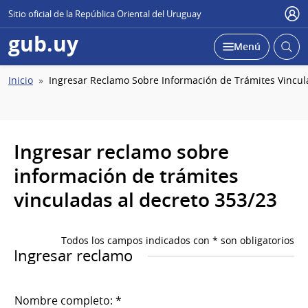
Sitio oficial de la República Oriental del Uruguay
Usu
gub.uy
Abrir
Desplegar
Menú
busc
Ruta
Inicio
Ingresar Reclamo Sobre Información de Trámites Vincul
de
navegación
Ingresar reclamo sobre
información de trámites
vinculadas al decreto 353/23
Todos los campos indicados con * son obligatorios
Ingresar reclamo
Nombre completo: *