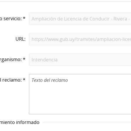
o servicio: *
URL:
rganismo: *
l reclamo: *
imiento informado