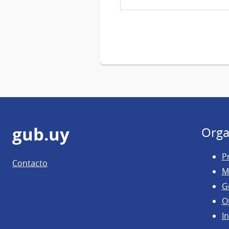
Pie
gub.uy
Orga
de
P
Contacto
página
M
G
O
In