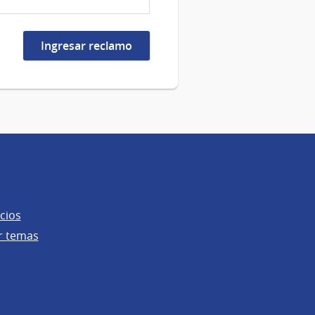
cios
r temas