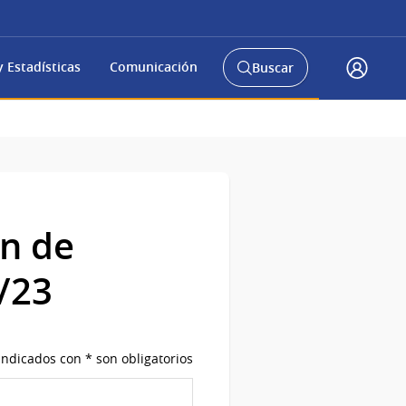
 Estadísticas
Comunicación
Buscar
Abrir
Acceso
buscador
Gub.u
y
ón de
/23
ndicados con * son obligatorios