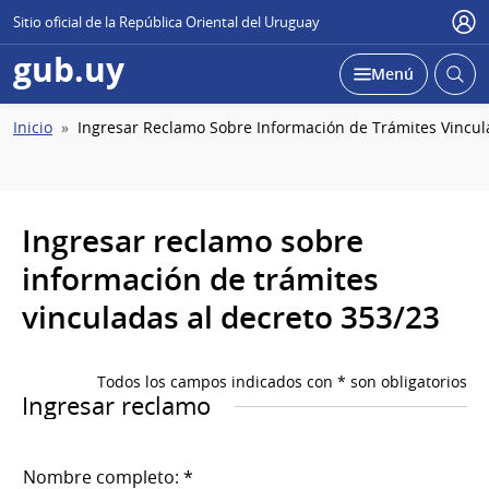
Sitio oficial de la República Oriental del Uruguay
Usu
gub.uy
Abrir
Desplegar
Menú
busc
Ruta
Inicio
Ingresar Reclamo Sobre Información de Trámites Vincul
de
navegación
Ingresar reclamo sobre
información de trámites
vinculadas al decreto 353/23
Todos los campos indicados con * son obligatorios
Ingresar reclamo
Nombre completo: *