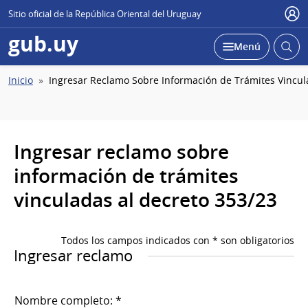
Sitio oficial de la República Oriental del Uruguay
Usu
gub.uy
Abrir
Desplegar
Menú
busc
Ruta
Inicio
Ingresar Reclamo Sobre Información de Trámites Vincul
de
navegación
Ingresar reclamo sobre
información de trámites
vinculadas al decreto 353/23
Todos los campos indicados con * son obligatorios
Ingresar reclamo
Nombre completo: *