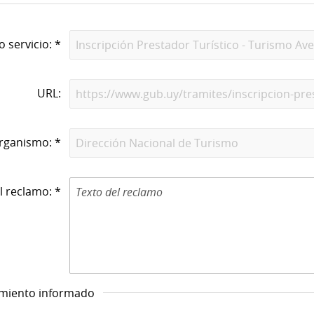
o servicio: *
URL:
rganismo: *
l reclamo: *
imiento informado