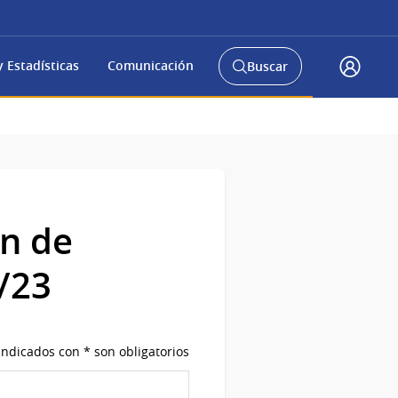
 Estadísticas
Comunicación
Buscar
Abrir
Acceso
buscador
Gub.u
y
ón de
/23
ndicados con * son obligatorios