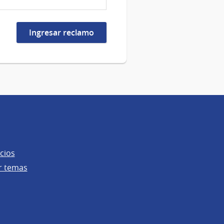
cios
r temas