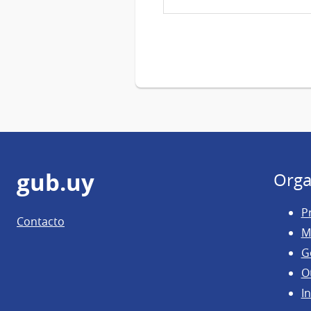
Pie
gub.uy
Orga
de
P
Contacto
página
M
G
O
In